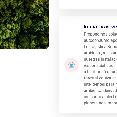
Iniciativas v
Proponemos soluc
autoconsumo apos
En Logistica Rubi
ambiente, realiza
nuestras instalac
responsabilidad m
a la atmosfera u
forestal equivale
inteligentes para 
ambiental derivad
consumo a nivel 
planeta nos impor