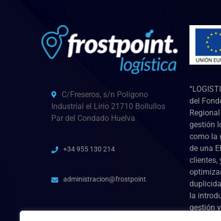
“LOGISTI
C/Freseros, s/n Polígono
del Fond
Industrial el Lirio 21710 Bollullos
Regional 
Par del Condado Huelva
gestión l
como la 
de una E
+34 955 130 214
clientes,
optimiza
administracion@frostpoint.es
duplicida
la introd
gestión y
para la 