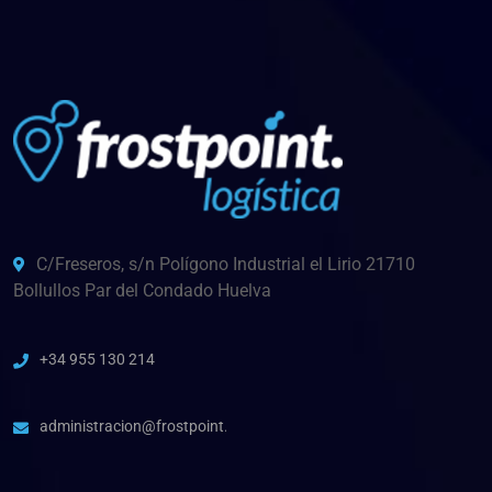
C/Freseros, s/n Polígono Industrial el Lirio 21710
Bollullos Par del Condado Huelva
+34 955 130 214
administracion@frostpoint.es