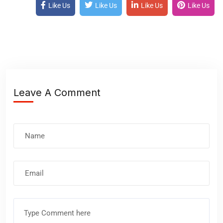
Like Us
Like Us
Like Us
Like Us
Leave A Comment
Nombre
Correo
electrónico
Comentario