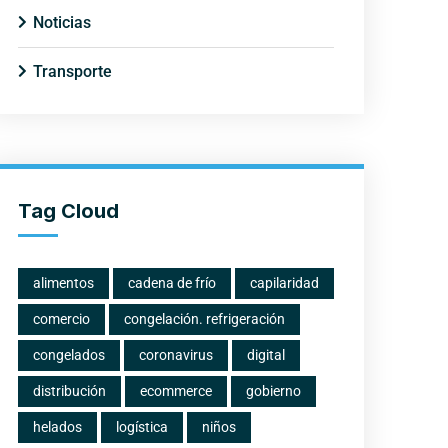
Noticias
Transporte
Tag Cloud
alimentos
cadena de frío
capilaridad
comercio
congelación. refrigeración
congelados
coronavirus
digital
distribución
ecommerce
gobierno
helados
logística
niños