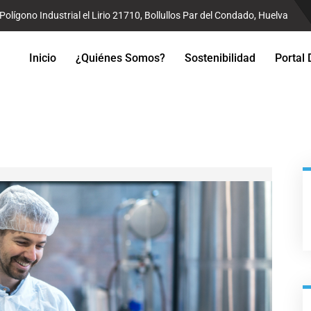
Polígono Industrial el Lirio 21710, Bollullos Par del Condado, Huelva
Inicio
¿Quiénes Somos?
Sostenibilidad
Portal 