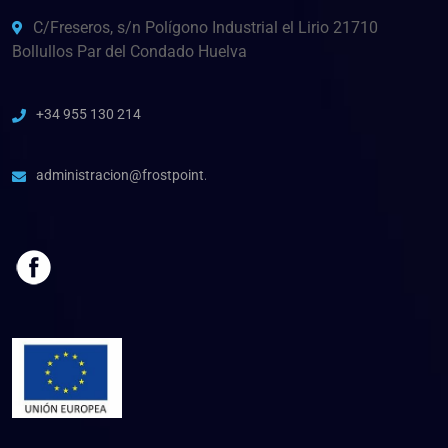
C/Freseros, s/n Polígono Industrial el Lirio 21710
Bollullos Par del Condado Huelva
+34 955 130 214
administracion@frostpoint.es