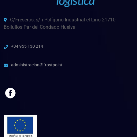
C/Freseros, s/n Polígono Industrial el Lirio 21710
Bollullos Par del Condado Huelva
+34 955 130 214
administracion@frostpoint.es