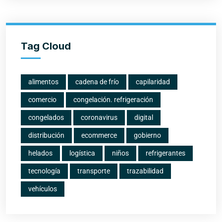
Tag Cloud
alimentos
cadena de frío
capilaridad
comercio
congelación. refrigeración
congelados
coronavirus
digital
distribución
ecommerce
gobierno
helados
logística
niños
refrigerantes
tecnología
transporte
trazabilidad
vehículos