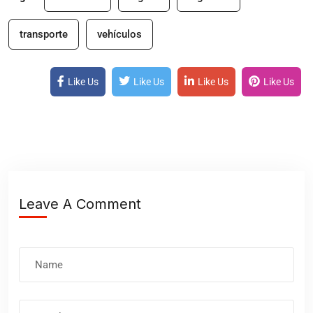
transporte
vehículos
Like Us
Like Us
Like Us
Like Us
Leave A Comment
Nombre
Correo