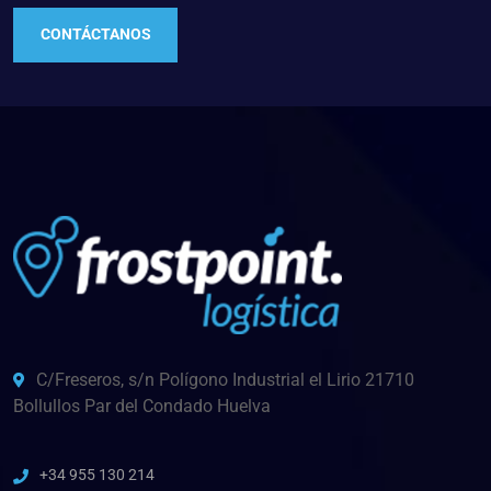
CONTÁCTANOS
C/Freseros, s/n Polígono Industrial el Lirio 21710
Bollullos Par del Condado Huelva
+34 955 130 214