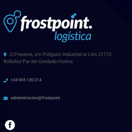
C/Freseros, s/n Polígono Industrial el Lirio 21710
Bollullos Par del Condado Huelva
+34 955 130 214
administracion@frostpoint.es