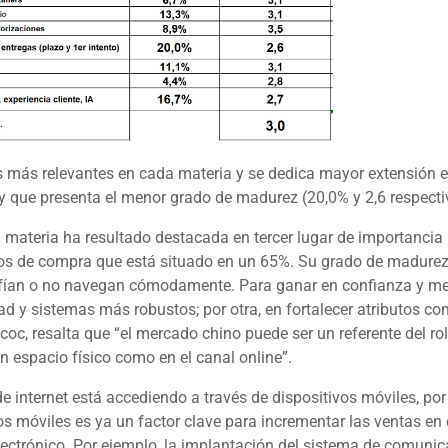
 más relevantes en cada materia y se dedica mayor extensión en
 y que presenta el menor grado de madurez (20,0% y 2,6 respect
 materia ha resultado destacada en tercer lugar de importancia (1
tos de compra que está situado en un 65%. Su grado de madurez s
fían o no navegan cómodamente. Para ganar en confianza y mejor
ad y sistemas más robustos; por otra, en fortalecer atributos co
coc, resalta que “el mercado chino puede ser un referente del ro
 en espacio físico como en el canal
online
”.
e internet está accediendo a través de dispositivos móviles, po
vos móviles es ya un factor clave para incrementar las ventas en
lectrónico. Por ejemplo, la implantación del sistema de comunic