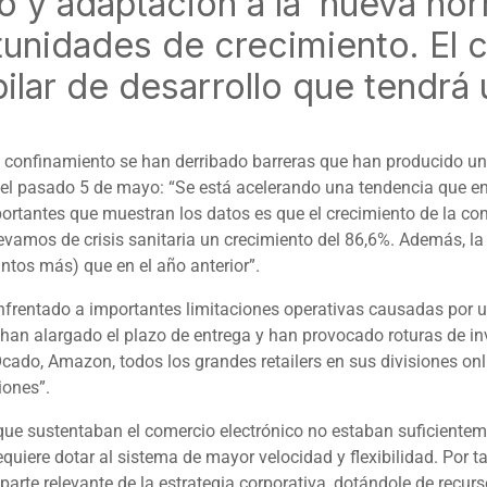
 y adaptación a la ‘nueva nor
unidades de crecimiento. El 
ilar de desarrollo que tendrá
confinamiento se han derribado barreras que han producido un 
el, el pasado 5 de mayo: “Se está acelerando una tendencia que
portantes que muestran los datos es que el crecimiento de la c
vamos de crisis sanitaria un crecimiento del 86,6%. Además, la
untos más) que en el año anterior”.
frentado a importantes limitaciones operativas causadas por u
e han alargado el plazo de entrega y han provocado roturas de i
Ocado, Amazon, todos los grandes
retailers
en sus divisiones
onl
iones”.
 que sustentaban el comercio electrónico no estaban suficiente
quiere dotar al sistema de mayor velocidad y flexibilidad. Por 
arte relevante de la estrategia corporativa, dotándole de recur