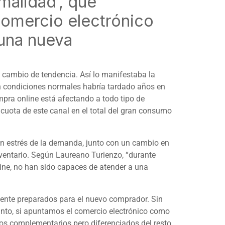
malidad’, que
comercio electrónico
 una nueva
cambio de tendencia. Así lo manifestaba la
 en condiciones normales habría tardado años en
ompra
online
está afectando a todo tipo de
 cuota de este canal en el total del gran consumo
n estrés de la demanda, junto con un cambio en
nventario. Según Laureano Turienzo, “durante
ine
, no han sido capaces de atender a una
mente preparados para el nuevo comprador. Sin
tanto, si apuntamos el comercio electrónico como
sos complementarios pero diferenciados del resto