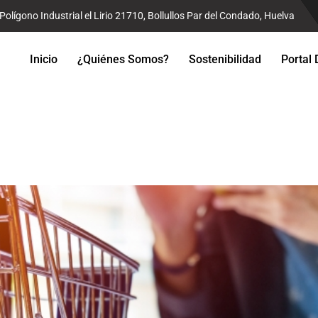
Polígono Industrial el Lirio 21710, Bollullos Par del Condado, Huelva
Inicio
¿Quiénes Somos?
Sostenibilidad
Portal 