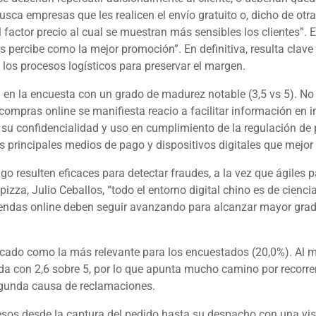
sca empresas que les realicen el envío gratuito o, dicho de otra
 factor precio al cual se muestran más sensibles los clientes”. 
os percibe como la mejor promoción”. En definitiva, resulta clave
e los procesos logísticos para preservar el margen.
en la encuesta con un grado de madurez notable (3,5 vs 5). No 
s compras
online
se manifiesta reacio a facilitar información en i
 su confidencialidad y uso en cumplimiento de la regulación de
s principales medios de pago y dispositivos digitales que mejor
 resulten eficaces para detectar fraudes, a la vez que ágiles pa
pizza, Julio Ceballos, “todo el entorno digital chino es de cien
tiendas
online
deben seguir avanzando para alcanzar mayor grado
cado como la más relevante para los encuestados (20,0%). Al mi
da con 2,6 sobre 5, por lo que apunta mucho camino por recorrer
segunda causa de reclamaciones.
cesos desde la captura del pedido hasta su despacho con una visi