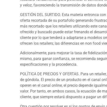
y veloz, favoreciendo la transmisión de datos donde e
GESTIÓN DEL SURTIDO.
Esta materia entronca con 
oferta recortada de su portafolio generando frustra
más recortado que los
retailers
utilizando este cana
ofrecido y buscado puede estar frenando el desarroll
cliente por lo que tenderá a adaptarse a modelos o
ofrecen los
retailers
; las diferencias en
non food
vie
Adicionalmente, para mejorar la tasa de fidelización
mismo, para ganar confianza, se recomienda seguir 
especificaciones y la procedencia.
POLÍTICA DE PRECIOS Y OFERTAS.
Para un
retailer
de góndola. El precio de un producto en el canal
onl
operen en el canal
online
, el precio depende igualme
valor. Por tanto, en ambos casos, la ecuación de mar
cliente, que siempre estará dispuesto a pagar un d
Otra cuestión por resolver es si los gastos de envío