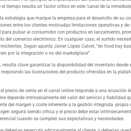
l tiempo resulta un factor crítico en este ‘canal de la inmediate
la estrategia que marque la empresa para el desarrollo de su c
ciones entre los clientes motivadas limitaciones operativas y de
l para pulsar al consumidor con productos en lanzamiento, prom
o del comercio electrónico. En cualquier caso, el surtido necesi
mniclientes. Según apunta Javier López Calvet, “en
food
hay bast
nen por la integración o no del
marketplace
”.
, resulta clave garantizar la disponibilidad del inventario desd
mejorando las ilustraciones del producto ofrecidas en la plata
, el precio de venta en el canal
online
responde a una ecuación de 
ine
depende intrínsecamente del valor del servicio y fiabilidad 
nte del margen y coste inherente a la gestión integrada -propia o
gen seguirá siendo crítica y el precio debe estar intrínsecament
iferencial cuando se cumplen sus expectativas y necesidades.
 se deberían repercutir adicionalmente al cliente, o deberían que