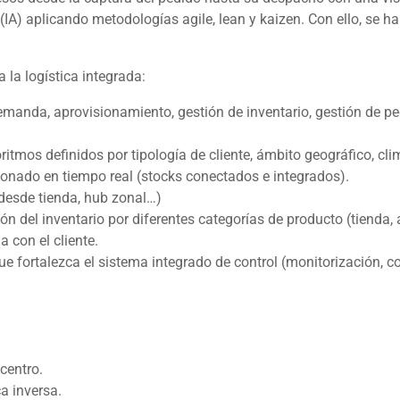
s (IA) aplicando metodologías
agile
,
lean
y
kaizen
. Con ello, se h
la logística integrada:
emanda, aprovisionamiento, gestión de inventario, gestión de ped
tmos definidos por tipología de cliente, ámbito geográfico, cli
tionado en tiempo real (
stocks
conectados e integrados).
desde tienda,
hub
zonal…)
ción del inventario por diferentes categorías de producto (tiend
 con el cliente.
e fortalezca el sistema integrado de control (monitorización, co
centro.
a inversa.