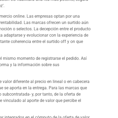
z’.
omercio
online
. Las empresas optan por una
 rentabilidad. Las marcas ofrecen un surtido aún
oción o selectos. La decepción entre el producto
ta adaptarse y evolucionar con la experiencia de
ante coherencia entre el surtido
off
y
on
que
e el mismo momento de registrarse el pedido. Así
forma y la información sobre sus
valor diferente al precio en lineal o en cabecera
que se aporta en la entrega. Para las marcas que
 subcontratada- y, por tanto, de la oferta de
e vinculado al aporte de valor que percibe el
dar integrados en el cómputo de la oferta de valor