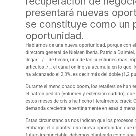
recuperación de negocio
presentará nuevas oport
se constituye como un p
oportunidad.
Hablamos de una nueva oportunidad, porque con el 
directora general de Nielsen Iberia, Patricia Daimi
llegar …/… de hecho, una de las cuestiones más im
artículos ./… el canal
online
ya acumula en lo que lle
ha alcanzado el 2,3%, es decir más del doble (1,2 p
Durante el mencionado
boom
, los
retailers
se han en
el patrón pedido (volumen y extensión surtido), qu
estos meses de crisis ha hecho literalmente
crack
; 
demanda creciente repentinamente en esas dimens
Estas circunstancias nos indican que los procesos
embargo, ello plantea una nueva oportunidad que re
futuro irrenunciable, debemos plantearlo como una p