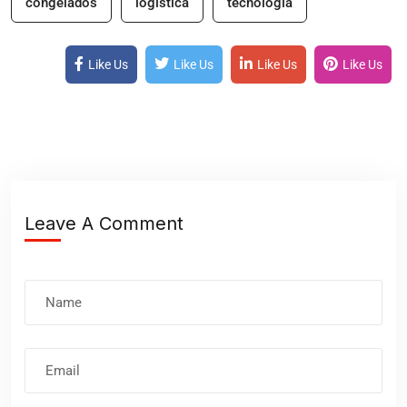
congelados
logística
tecnología
Like Us
Like Us
Like Us
Like Us
Leave A Comment
Nombre
Correo
electrónico