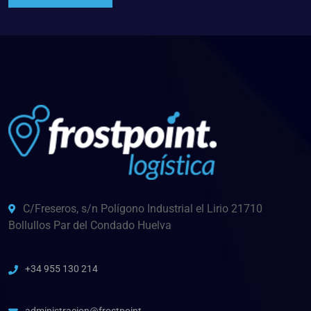
C/Freseros, s/n Polígono Industrial el Lirio 21710
Bollullos Par del Condado Huelva
+34 955 130 214