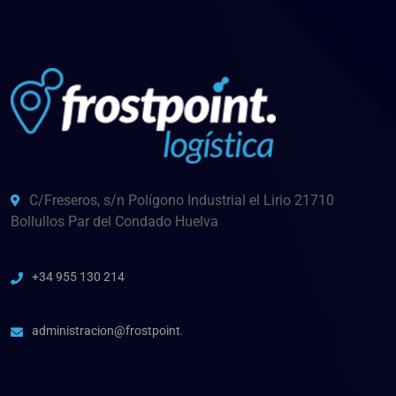
C/Freseros, s/n Polígono Industrial el Lirio 21710
Bollullos Par del Condado Huelva
+34 955 130 214
administracion@frostpoint.es