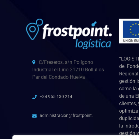
“LOGISTI
C/Freseros, s/n Polígono
del Fond
Industrial el Lirio 21710 Bollullos
Regional 
Par del Condado Huelva
gestión l
como la 
de una E
+34 955 130 214
clientes,
optimiza
administracion@frostpoint.es
duplicida
la introd
gestión y