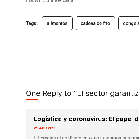
FUENTE:
diarioelcanal
Tags:
alimentos
cadena de frío
congela
One Reply to “El sector garantiz
Logística y coronavirus: El papel de
22 ABR 2020
[…] gracias al confinamiento, nos estamos percata