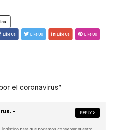
tica
Like Us
Like Us
Like Us
Like Us
por el coronavirus”
rus. -
REPLY
jo logístico para que podamos conservar nuestro