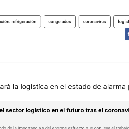
ción. refrigeración
congelados
coronavirus
logís
ará la logística en el estado de alarma 
l sector logístico en el futuro tras el coronavi
ndo de la importancia y del enorme esfuerzo que conlleva el traba