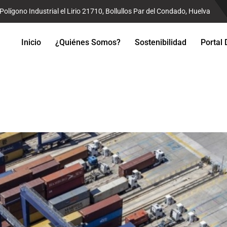
Polígono Industrial el Lirio 21710, Bollullos Par del Condado, Huelva
Inicio
¿Quiénes Somos?
Sostenibilidad
Portal 