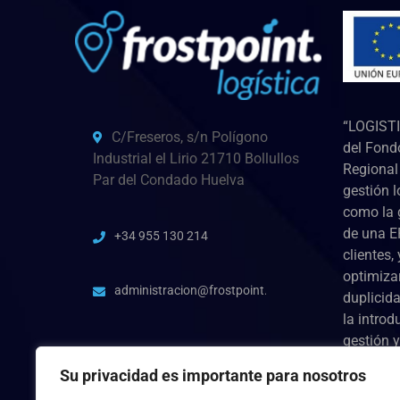
“LOGISTI
C/Freseros, s/n Polígono
del Fond
Industrial el Lirio 21710 Bollullos
Regional 
Par del Condado Huelva
gestión l
como la 
de una E
+34 955 130 214
clientes,
optimiza
administracion@frostpoint.es
duplicida
la introd
gestión y
para la 
Su privacidad es importante para nosotros
lugar dur