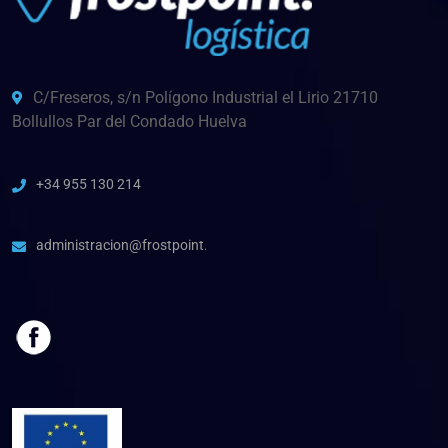
C/Freseros, s/n Polígono Industrial el Lirio 21710
Bollullos Par del Condado Huelva
+34 955 130 214
administracion@frostpoint.es