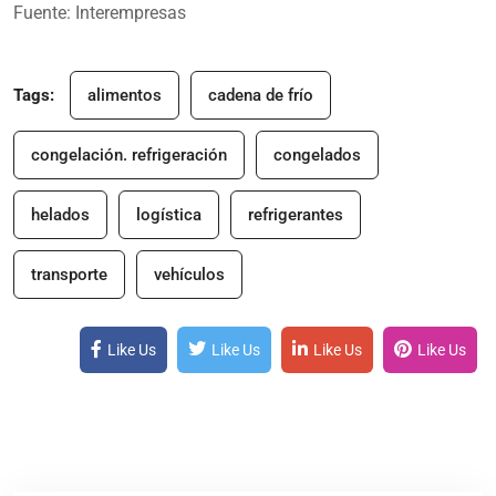
Fuente:
Interempresas
Tags:
alimentos
cadena de frío
congelación. refrigeración
congelados
helados
logística
refrigerantes
transporte
vehículos
Like Us
Like Us
Like Us
Like Us