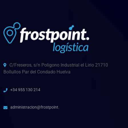
C/Freseros, s/n Polígono Industrial el Lirio 21710
Bollullos Par del Condado Huelva
+34 955 130 214
administracion@frostpoint.es