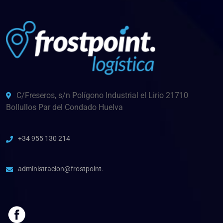
C/Freseros, s/n Polígono Industrial el Lirio 21710
Bollullos Par del Condado Huelva
+34 955 130 214
administracion@frostpoint.es