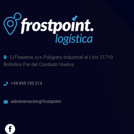
C/Freseros, s/n Polígono Industrial el Lirio 21710
Bollullos Par del Condado Huelva
+34 955 130 214
administracion@frostpoint.es