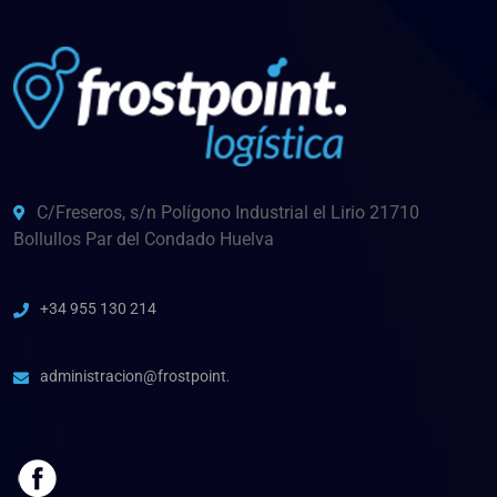
C/Freseros, s/n Polígono Industrial el Lirio 21710
Bollullos Par del Condado Huelva
+34 955 130 214
administracion@frostpoint.es