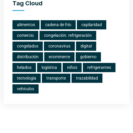
Tag Cloud
alimentos
cadena de frío
capilaridad
comercio
congelación. refrigeración
congelados
coronavirus
digital
distribución
ecommerce
gobierno
helados
logística
niños
refrigerantes
tecnología
transporte
trazabilidad
vehículos