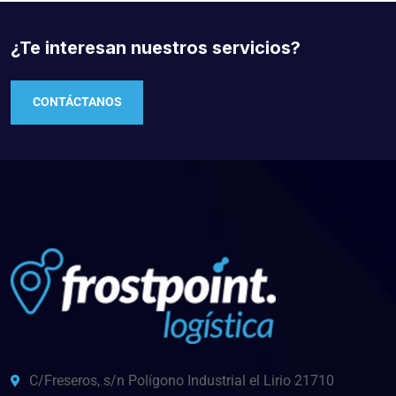
¿Te interesan nuestros servicios?
CONTÁCTANOS
C/Freseros, s/n Polígono Industrial el Lirio 21710